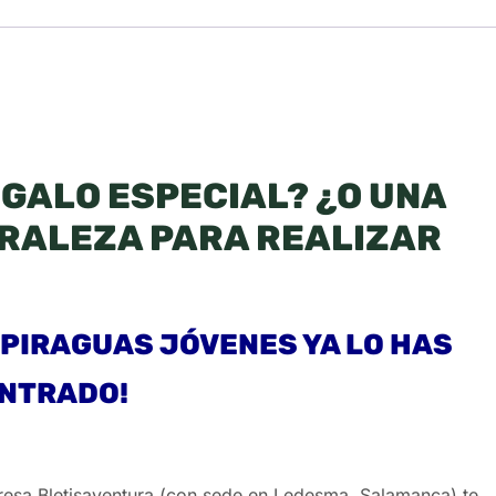
GALO ESPECIAL? ¿O UNA
URALEZA PARA REALIZAR
 PIRAGUAS JÓVENES YA LO HAS
NTRADO!
a Bletisaventura (con sede en Ledesma, Salamanca) te