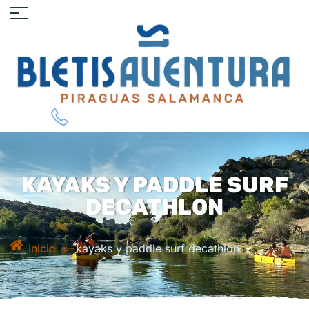
KAYAKS Y PADDLE SURF
DECATHLON
Inicio
»
kayaks y paddle surf decathlon