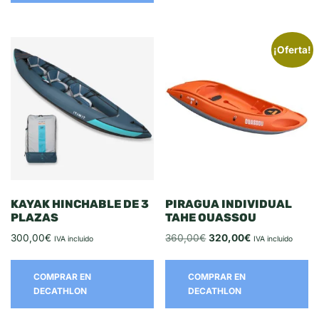
¡Oferta!
KAYAK HINCHABLE DE 3
PIRAGUA INDIVIDUAL
PLAZAS
TAHE OUASSOU
300,00
€
360,00
€
320,00
€
IVA incluido
IVA incluido
COMPRAR EN
COMPRAR EN
DECATHLON
DECATHLON